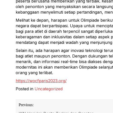
peserta berusaha memberikan yang terbaik. Kesan pos
oleh penonton yang menyaksikan secara langsung 
kebanggaan menyelimuti setiap pertandingan, men
Melihat ke depan, harapan untuk Olimpiade berikut
negara dapat berpartisipasi. Upaya untuk menciptak
bagi para atlet di daerah terpencil sangat diperluk
keberagaman dan inklusivitas dalam setiap aspek 
mendatang dapat menjadi wadah yang menjunjung 
Selain itu, ada harapan agar inovasi teknologi te
bagi atlet maupun penonton. Dengan dukungan tekno
menarik, dan informasi real-time bisa diakses deng
modernitas ini akan memberikan Olimpiade selanju
orang yang terlibat.
https://wocfparis2023.org/
Posted in
Uncategorized
Post
Previous:
navigation