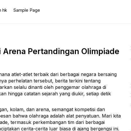
n hk
Sample Page
ri Arena Pertandingan Olimpiade
ana atlet-atlet terbaik dari berbagai negara bersaing
ya perhelatan tersebut, berita terkini tentang
kan selalu dinanti oleh penggemar olahraga di
an hingga catatan sejarah yang diukir, setiap detik
ngan, kolam, dan arena, semangat kompetisi dan
san bahwa olahraga adalah alat penyatuan. Mari kita
piade, termasuk perkembangan tim dari berbagai
iptakan cerita-cerita luar biasa di ajang bergengsi ini.