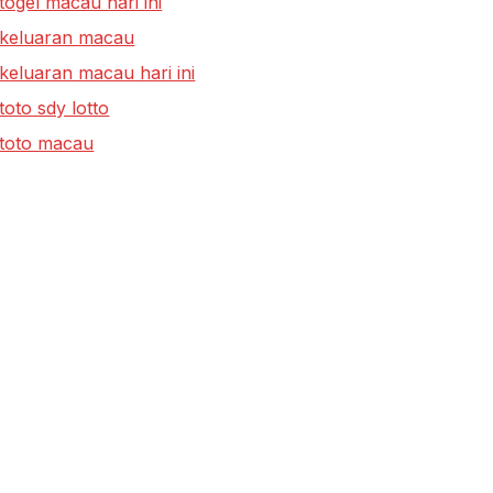
togel macau hari ini
keluaran macau
keluaran macau hari ini
toto sdy lotto
toto macau