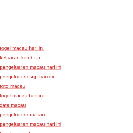
togel macau hari ini
keluaran kamboja
pengeluaran macau hari ini
pengeluaran sgp hari ini
toto macau
togel macau hari ini
data macau
pengeluaran macau
pengeluaran macau hari ini