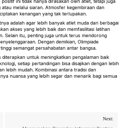
itif ini tidak hanya dirasakan oleh atlet, tetapi juga
atau melalui siaran. Atmosfer kegembiraan dan
ciptakan kenangan yang tak terlupakan.
nya adalah agar lebih banyak atlet muda dari berbagai
an akses yang lebih baik dan memfasilitasi latihan
an. Selain itu, penting juga untuk terus mendorong
penyelenggaraan. Dengan demikian, Olimpiade
tinggi semangat persahabatan antar bangsa.
rus diterapkan untuk meningkatkan pengalaman baik
logi, setiap pertandingan bisa disajikan dengan lebih
an lebih mudah. Kombinasi antara tradisi dan
tnya nuansa yang lebih segar dan menarik bagi semua
Next: