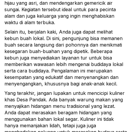
hijau yang asri, dan mendengarkan gemericik air
sungai. Kegiatan tersebut ideal untuk para pecinta
alam dan juga keluarga yang ingin menghabiskan
waktu di alam terbuka.
Selain itu, berjalan kaki, Anda juga dapat melihat
kebun buah lokal. Di sini, pengunjung bisa memanen
buah secara langsung dari pohonnya dan menikmati
kesegaran buah-buahan yang dipetik. Beberapa
kebun juga menyediakan layanan tur untuk bisa
memberikan wawasan lebih mengenai budidaya lokal
serta cara budidaya. Pengalaman ini merupakan
kesempatan yang edukatif dan menyenangkan dan
menyengangkan, khususnya bagi anak-anak kecil.
Yang terakhir, jangan lupakan untuk mencicipi kuliner
khas Desa Pandak. Ada banyak warung makan yang
menyajikan hidangan menu tradisional yang lezat.
Anda dapat merasakan beragam hidangan yang
menggunakan bahan lokal segar. Kuliner ini tidak
hanya memanjakan lidah, tetapi juga juga