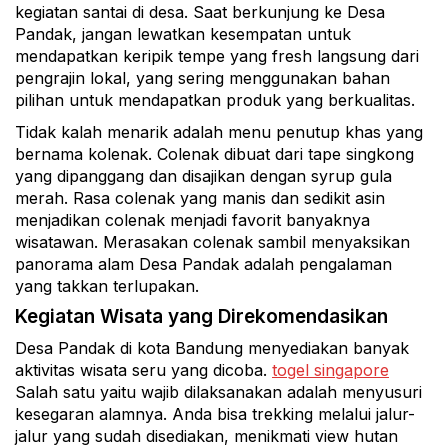
kegiatan santai di desa. Saat berkunjung ke Desa
Pandak, jangan lewatkan kesempatan untuk
mendapatkan keripik tempe yang fresh langsung dari
pengrajin lokal, yang sering menggunakan bahan
pilihan untuk mendapatkan produk yang berkualitas.
Tidak kalah menarik adalah menu penutup khas yang
bernama kolenak. Colenak dibuat dari tape singkong
yang dipanggang dan disajikan dengan syrup gula
merah. Rasa colenak yang manis dan sedikit asin
menjadikan colenak menjadi favorit banyaknya
wisatawan. Merasakan colenak sambil menyaksikan
panorama alam Desa Pandak adalah pengalaman
yang takkan terlupakan.
Kegiatan Wisata yang Direkomendasikan
Desa Pandak di kota Bandung menyediakan banyak
aktivitas wisata seru yang dicoba.
togel singapore
Salah satu yaitu wajib dilaksanakan adalah menyusuri
kesegaran alamnya. Anda bisa trekking melalui jalur-
jalur yang sudah disediakan, menikmati view hutan