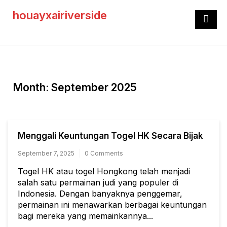
Skip
houayxairiverside
to
content
Month:
September 2025
Menggali Keuntungan Togel HK Secara Bijak
September 7, 2025
0 Comments
Togel HK atau togel Hongkong telah menjadi
salah satu permainan judi yang populer di
Indonesia. Dengan banyaknya penggemar,
permainan ini menawarkan berbagai keuntungan
bagi mereka yang memainkannya...