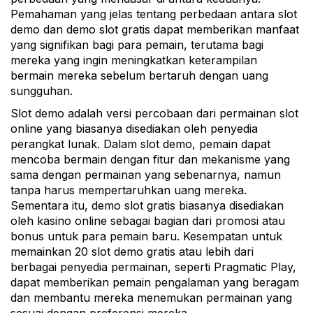
Pemahaman yang jelas tentang perbedaan antara slot
demo dan demo slot gratis dapat memberikan manfaat
yang signifikan bagi para pemain, terutama bagi
mereka yang ingin meningkatkan keterampilan
bermain mereka sebelum bertaruh dengan uang
sungguhan.
Slot demo adalah versi percobaan dari permainan slot
online yang biasanya disediakan oleh penyedia
perangkat lunak. Dalam slot demo, pemain dapat
mencoba bermain dengan fitur dan mekanisme yang
sama dengan permainan yang sebenarnya, namun
tanpa harus mempertaruhkan uang mereka.
Sementara itu, demo slot gratis biasanya disediakan
oleh kasino online sebagai bagian dari promosi atau
bonus untuk para pemain baru. Kesempatan untuk
memainkan 20 slot demo gratis atau lebih dari
berbagai penyedia permainan, seperti Pragmatic Play,
dapat memberikan pemain pengalaman yang beragam
dan membantu mereka menemukan permainan yang