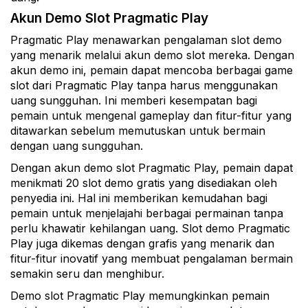
Akun Demo Slot Pragmatic Play
Pragmatic Play menawarkan pengalaman slot demo
yang menarik melalui akun demo slot mereka. Dengan
akun demo ini, pemain dapat mencoba berbagai game
slot dari Pragmatic Play tanpa harus menggunakan
uang sungguhan. Ini memberi kesempatan bagi
pemain untuk mengenal gameplay dan fitur-fitur yang
ditawarkan sebelum memutuskan untuk bermain
dengan uang sungguhan.
Dengan akun demo slot Pragmatic Play, pemain dapat
menikmati 20 slot demo gratis yang disediakan oleh
penyedia ini. Hal ini memberikan kemudahan bagi
pemain untuk menjelajahi berbagai permainan tanpa
perlu khawatir kehilangan uang. Slot demo Pragmatic
Play juga dikemas dengan grafis yang menarik dan
fitur-fitur inovatif yang membuat pengalaman bermain
semakin seru dan menghibur.
Demo slot Pragmatic Play memungkinkan pemain