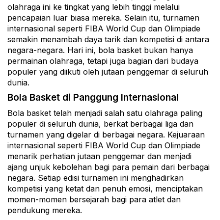
olahraga ini ke tingkat yang lebih tinggi melalui
pencapaian luar biasa mereka. Selain itu, turnamen
internasional seperti FIBA World Cup dan Olimpiade
semakin menambah daya tarik dan kompetisi di antara
negara-negara. Hari ini, bola basket bukan hanya
permainan olahraga, tetapi juga bagian dari budaya
populer yang diikuti oleh jutaan penggemar di seluruh
dunia.
Bola Basket di Panggung Internasional
Bola basket telah menjadi salah satu olahraga paling
populer di seluruh dunia, berkat berbagai liga dan
turnamen yang digelar di berbagai negara. Kejuaraan
internasional seperti FIBA World Cup dan Olimpiade
menarik perhatian jutaan penggemar dan menjadi
ajang unjuk kebolehan bagi para pemain dari berbagai
negara. Setiap edisi turnamen ini menghadirkan
kompetisi yang ketat dan penuh emosi, menciptakan
momen-momen bersejarah bagi para atlet dan
pendukung mereka.