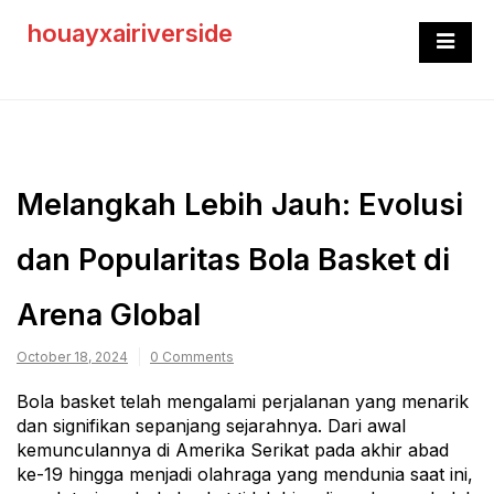
Skip
houayxairiverside
to
content
Melangkah Lebih Jauh: Evolusi
dan Popularitas Bola Basket di
Arena Global
October 18, 2024
0 Comments
Bola basket telah mengalami perjalanan yang menarik
dan signifikan sepanjang sejarahnya. Dari awal
kemunculannya di Amerika Serikat pada akhir abad
ke-19 hingga menjadi olahraga yang mendunia saat ini,