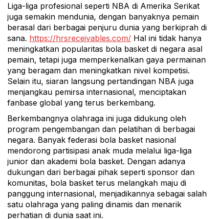
Liga-liga profesional seperti NBA di Amerika Serikat
juga semakin mendunia, dengan banyaknya pemain
berasal dari berbagai penjuru dunia yang berkiprah di
sana.
https://hrsreceivables.com/
Hal ini tidak hanya
meningkatkan popularitas bola basket di negara asal
pemain, tetapi juga memperkenalkan gaya permainan
yang beragam dan meningkatkan nivel kompetisi.
Selain itu, siaran langsung pertandingan NBA juga
menjangkau pemirsa internasional, menciptakan
fanbase global yang terus berkembang.
Berkembangnya olahraga ini juga didukung oleh
program pengembangan dan pelatihan di berbagai
negara. Banyak federasi bola basket nasional
mendorong partisipasi anak muda melalui liga-liga
junior dan akademi bola basket. Dengan adanya
dukungan dari berbagai pihak seperti sponsor dan
komunitas, bola basket terus melangkah maju di
panggung internasional, menjadikannya sebagai salah
satu olahraga yang paling dinamis dan menarik
perhatian di dunia saat ini.