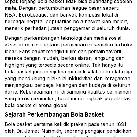
sepak terjang bola basket tidak bisa dipandang sebelah
mata. Dengan pertumbuhan league besar seperti
NBA, EuroLeague, dan banyak kompetisi lokal di
berbagai negara, popularitas bola basket kian melejit,
menarik perhatian jutaan penggemar di seluruh dunia.
Dengan perkembangan teknologi dan media sosial,
akses informasi tentang permainan ini semakin terbuka
lebar. Fans dapat mengikuti tim dan pemain favorit
mereka dengan mudah, berkat siaran langsung dan
highlight yang tersedia secara online. Tak hanya itu,
bola basket juga menjelma menjadi salah satu olahraga
yang mendukung nilai-nilai inklusivitas dan keragaman,
menjangkau berbagai kalangan dan budaya di seluruh
dunia. Keberagaman ini, di samping kualitas permainan
yang terus meningkat, turut mendongkrak popularitas
bola basket di arena global.
Sejarah Perkembangan Bola Basket
Bola basket pertama kali diciptakan pada tahun 1891
oleh Dr. James Naismith, seorang pengajar pendidikan