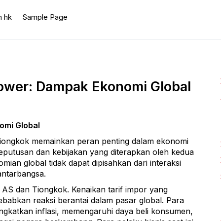
n hk
Sample Page
power: Dampak Ekonomi Global
omi Global
Tiongkok memainkan peran penting dalam ekonomi
eputusan dan kebijakan yang diterapkan oleh kedua
an global tidak dapat dipisahkan dari interaksi
 antarbangsa.
a AS dan Tiongkok. Kenaikan tarif impor yang
abkan reaksi berantai dalam pasar global. Para
ngkatkan inflasi, memengaruhi daya beli konsumen,