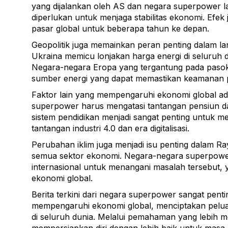
yang dijalankan oleh AS dan negara superpower l
diperlukan untuk menjaga stabilitas ekonomi. Efek j
pasar global untuk beberapa tahun ke depan.
Geopolitik juga memainkan peran penting dalam la
Ukraina memicu lonjakan harga energi di seluru
Negara-negara Eropa yang tergantung pada pasok
sumber energi yang dapat memastikan keamanan 
Faktor lain yang mempengaruhi ekonomi global a
superpower harus mengatasi tantangan pensiun dan
sistem pendidikan menjadi sangat penting untuk 
tantangan industri 4.0 dan era digitalisasi.
Perubahan iklim juga menjadi isu penting dalam 
semua sektor ekonomi. Negara-negara superpower 
internasional untuk menangani masalah tersebut,
ekonomi global.
Berita terkini dari negara superpower sangat pent
mempengaruhi ekonomi global, menciptakan pelua
di seluruh dunia. Melalui pemahaman yang lebih m