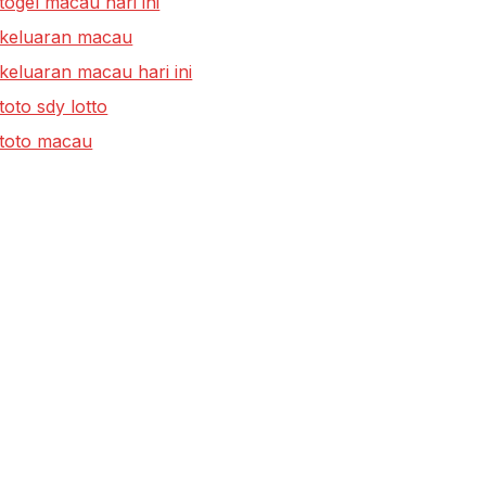
togel macau hari ini
keluaran macau
keluaran macau hari ini
toto sdy lotto
toto macau